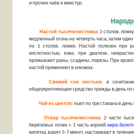
и прочих чаёв и микстур.
Народ
Настой тысячелистника:
1 столов. ложк
медленный огонь на четверть часа, затем оди
по 1 столов. ложке. Настой полезен при р
кислотностью, язве, при диатезе, неврасте
промывают раны, ссадины, порезы. При крово
настой применяют в клизмах.
Свежий сок листьев:
в сочетании
общеукрепляющее средство трижды в день по о
Чай из цветов:
пьют по три стакана в день
Отвар тысячелистника:
2 части тыся
берёзовых почек + 1 часть корней
аира болот
кипятка, варят 5-7 минут, настаивают в течен