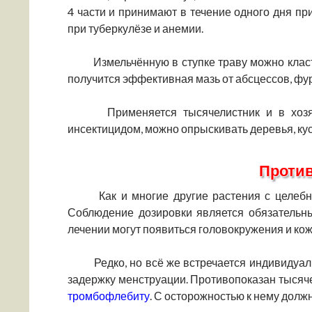
4 части и принимают в течение одного дня пр
при туберкулёзе и анемии.
Измельчённую в ступке траву можно класт
получится эффективная мазь от абсцессов, фур
Применяется тысячелистник и в хозяйс
инсектицидом, можно опрыскивать деревья, ку
Проти
Как и многие другие растения с целебны
Соблюдение дозировки является обязательн
лечении могут появиться головокружения и кож
Редко, но всё же встречается индивидуал
задержку менструации. Противопоказан тыся
тромбофлебиту
. С осторожностью к нему дол