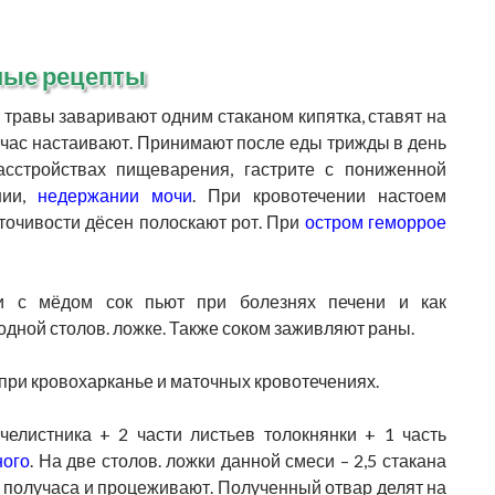
ные рецепты
у травы заваривают одним стаканом кипятка, ставят на
н час настаивают. Принимают после еды трижды в день
асстройствах пищеварения, гастрите с пониженной
нии,
недержании мочи
. При кровотечении настоем
точивости дёсен полоскают рот. При
остром геморрое
 с мёдом сок пьют при болезнях печени и как
дной столов. ложке. Также соком заживляют раны.
 при кровохарканье и маточных кровотечениях.
челистника + 2 части листьев толокнянки + 1 часть
ного
. На две столов. ложки данной смеси – 2,5 стакана
ие получаса и процеживают. Полученный отвар делят на