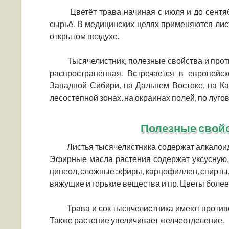
Цветёт трава начиная с июля и до сентяб
сырьё. В медицинских целях применяются лис
открытом воздухе.
Тысячелистник, полезные свойства и проти
распространённая. Встречается в европейс
Западной Сибири, на Дальнем Востоке, на Кав
лесостепной зонах, на окраинах полей, по луго
Полезные свой
Листья тысячелистника содержат алкалоид
Эфирные масла растения содержат уксусную,
цинеол, сложные эфиры, карцофиллен, спирты,
вяжущие и горькие вещества и пр. Цветы боле
Трава и сок тысячелистника имеют против
Также растение увеличивает желчеотделение.