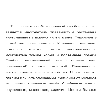
Тысячелистник обыкновенный или белая кашка
является многолетним травянистым растением,
достигающим в высоту до 1,2 метра. Относится к
семейству сложноцветных. Корневище растения
ползучее, толстое, имеет многочисленные
мочковатые тонкие корни и подземные побеги.
Стебель прямостоячий, голый (иногда чуть
опушенный), вверху ветвистый. Прикорневые
листья серо-зелёные длиной до 15 см., сверху
гладкие или чуть опушенные, снизу имеют большое
количество масляных желёз. Стеблевые листья
опушенные, маленькие, сидячие. Цветки бывают