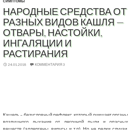
СИМПТОМЫ
НАРОДНЫЕ СРЕДСТВА ОТ
РАЗНЫХ ВИДОВ КАШЛЯ —
ОТВАРЫ, НАСТОЙКИ,
ИНГАЛЯЦИИ И
РАСТИРАНИЯ
24.01.2018
КОММЕНТАРИЯ 3
Кашель – безусловный рефлекс, который очищает органы
воздушного дыхания от легочной пыли и опасных
веществ (аллергены, вирусы и т.п). Но не редки случаи,