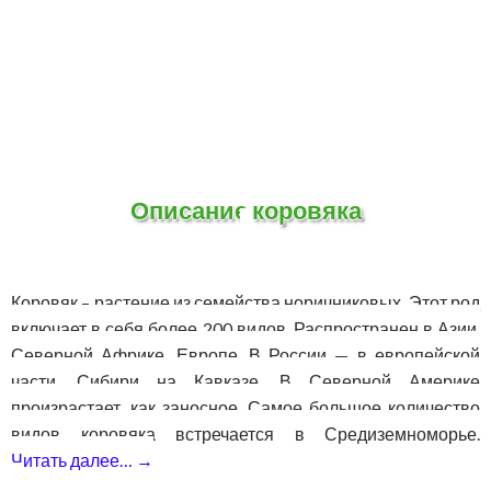
Описание коровяка
Коровяк – растение из семейства норичниковых. Этот род
включает в себя более 200 видов. Распространен в Азии,
Северной Африке, Европе. В России — в европейской
части, Сибири на Кавказе. В Северной Америке
произрастает, как заносное. Самое большое количество
видов коровяка встречается в Средиземноморье.
Читать далее…
→
Коровяк — растение в рецептах народны