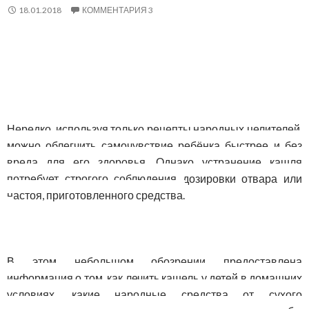
18.01.2018
КОММЕНТАРИЯ 3
Нередко, используя только рецепты народных целителей,
можно облегчить самочувствие ребёнка быстрее и без
вреда для его здоровья. Однако устранение кашля
потребует строгого соблюдения дозировки отвара или
настоя, приготовленного средства.
В этом небольшом обозрении предоставлена
информация о том, как лечить кашель у детей в домашних
условиях, какие народные средства от сухого