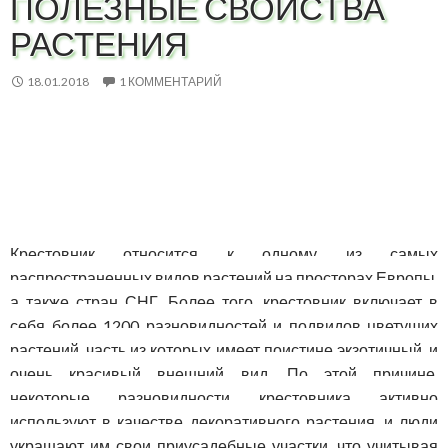
ПОЛЕЗНЫЕ СВОЙСТВА
РАСТЕНИЯ
18.01.2018
1 КОММЕНТАРИЙ
Крестовник относится к одному из самых
распространенных видов растений на просторах Европы,
а также стран СНГ. Более того, крестовник включает в
себя более 1200 разновидностей и подвидов цветущих
растений, часть из которых имеет поистине экзотичный, и
очень красивый внешний вид. По этой причине,
некоторые разновидности крестовника активно
используют в качестве декоративного растения, и люди
украшают им свои приусадебные участки, что учитывая