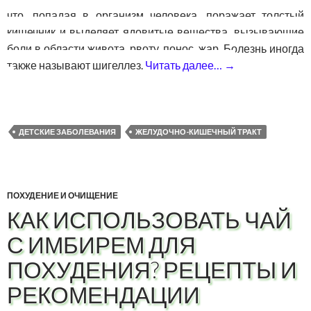
что, попадая в организм человека, поражает толстый
кишечник и выделяет ядовитые вещества, вызывающие
боли в области живота, рвоту, понос, жар. Болезнь иногда
также называют шигеллез.
Читать далее…
→
Дизентерия — 
ДЕТСКИЕ ЗАБОЛЕВАНИЯ
ЖЕЛУДОЧНО-КИШЕЧНЫЙ ТРАКТ
ПОХУДЕНИЕ И ОЧИЩЕНИЕ
КАК ИСПОЛЬЗОВАТЬ ЧАЙ
С ИМБИРЕМ ДЛЯ
ПОХУДЕНИЯ? РЕЦЕПТЫ И
РЕКОМЕНДАЦИИ