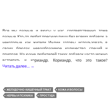
Все мы разные, и вкусы у нас, соответственно, тоже
разные. Кто-то любит пресную пищу без всяких добавок, а
некоторые, как жители Индии, готовы использовать в
своих блюдах невообразимое количество специй и
приправ. На кухне любителей таких добавок часто можно
встретить и кориандр. Кориандр, что это такое?
Читать далее…
→
Кориандр — что это такое? Полезные сво
ЖЕЛУДОЧНО-КИШЕЧНЫЙ ТРАКТ
КОЖА И ВОЛОСЫ
НЕРВЫ И ПСИХИКА
ПРОСТУДА