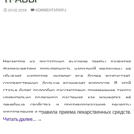
20.02.2018
КОММЕНТАРИЯ 2
Несмотря на достаточно высокие темпы развития
фармацевтики, популярность народной медицины не
убывает, напротив, интерес все более возрастает,
соответственно, больше возникает вопросов. В этой
статье будет подробно рассмотрено применение такого
удивительно полезного растения, как манжетка, её
лечебные свойства и противопоказания, рецепты
изготовления и правила приема лекарственных средств.
Читать далее…
→
Манжетка: применение, лечебные свойст