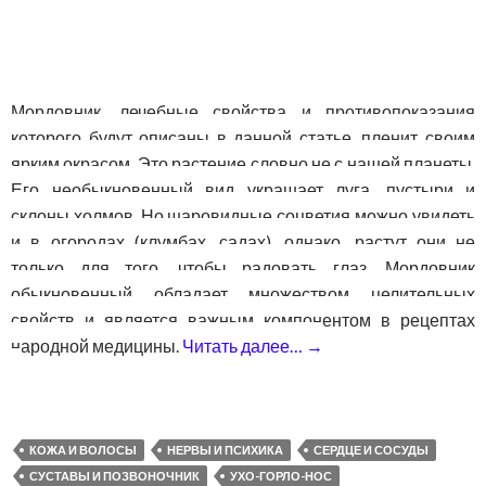
Мордовник, лечебные свойства и противопоказания
которого будут описаны в данной статье, пленит своим
ярким окрасом. Это растение словно не с нашей планеты.
Его необыкновенный вид украшает луга, пустыри и
склоны холмов. Но шаровидные соцветия можно увидеть
и в огородах (клумбах, садах), однако, растут они не
только для того, чтобы радовать глаз. Мордовник
обыкновенный обладает множеством целительных
свойств и является важным компонентом в рецептах
народной медицины.
Читать далее…
→
Мордовник обыкнов
КОЖА И ВОЛОСЫ
НЕРВЫ И ПСИХИКА
СЕРДЦЕ И СОСУДЫ
СУСТАВЫ И ПОЗВОНОЧНИК
УХО-ГОРЛО-НОС