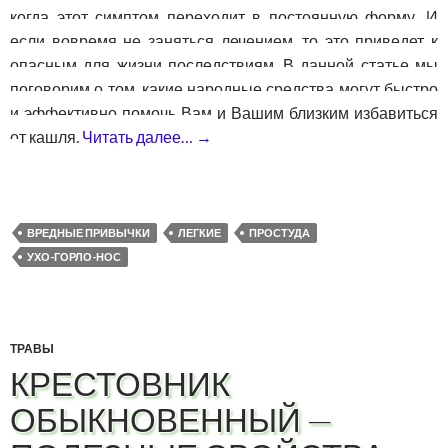
когда этот симптом переходит в постоянную форму. И
если вовремя не заняться лечением, то это приведет к
опасным для жизни последствиям. В данной статье мы
поговорим о том, какие народные средства могут быстро
и эффективно помочь Вам и Вашим близким избавиться
от кашля.
Читать далее…
→
Народные средства от разных в
ВРЕДНЫЕ ПРИВЫЧКИ
ЛЕГКИЕ
ПРОСТУДА
УХО-ГОРЛО-НОС
ТРАВЫ
КРЕСТОВНИК
ОБЫКНОВЕННЫЙ —