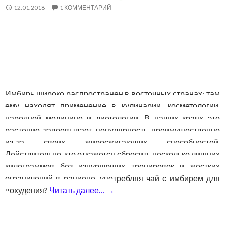
12.01.2018
1 КОММЕНТАРИЙ
Имбирь широко распространен в восточных странах: там
ему находят применение в кулинарии, косметологии,
народной медицине и диетологии. В наших краях это
растение завоевывает популярность преимущественно
из-за своих жиросжигающих способностей.
Действительно, кто откажется сбросить несколько лишних
килограммов без изнуряющих тренировок и жестких
ограничений в рационе, употребляя чай с имбирем для
похудения?
Читать далее…
→
Как использовать чай с имб