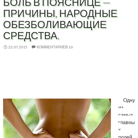
БОЛЬ В ПОЯСНИЦЕ —
ПРИЧИНЫ, НАРОДНЫЕ
ОБЕЗБОЛИВАЮЩИЕ
СРЕДСТВА.
22.07.2015
КОММЕНТАРИЕВ 10
Одну
из
самых
главны
х
ролей