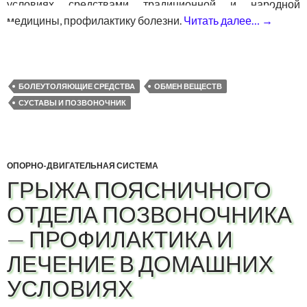
условиях средствами традиционной и народной
медицины, профилактику болезни.
Читать далее…
→
Подаг
БОЛЕУТОЛЯЮЩИЕ СРЕДСТВА
ОБМЕН ВЕЩЕСТВ
СУСТАВЫ И ПОЗВОНОЧНИК
ОПОРНО-ДВИГАТЕЛЬНАЯ СИСТЕМА
ГРЫЖА ПОЯСНИЧНОГО
ОТДЕЛА ПОЗВОНОЧНИКА
— ПРОФИЛАКТИКА И
ЛЕЧЕНИЕ В ДОМАШНИХ
УСЛОВИЯХ