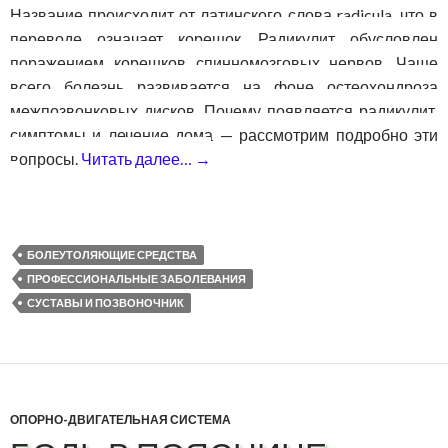
Название происходит от латинского слова radicula, что в
переводе означает корешок. Радикулит обусловлен
поражением корешков спинномозговых нервов. Чаще
всего болезнь развивается на фоне остеохондроза
межпозвонковых дисков. Почему появляется радикулит,
симптомы и лечение дома — рассмотрим подробно эти
вопросы.
Читать далее…
→
Радикулит симптомы и лечение
БОЛЕУТОЛЯЮЩИЕ СРЕДСТВА
ПРОФЕССИОНАЛЬНЫЕ ЗАБОЛЕВАНИЯ
СУСТАВЫ И ПОЗВОНОЧНИК
ОПОРНО-ДВИГАТЕЛЬНАЯ СИСТЕМА