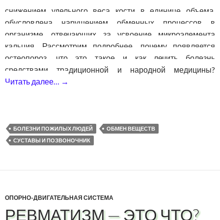
снижением удельного веса кости в единице объема,
обусловлена нарушением обменных процессов в
организме, отвечающих за усвоение микроэлемента
кальция. Рассмотрим подробнее, почему появляется
остеопороз, что это такое и как лечить болезнь
средствами традиционной и народной медицины?
Читать далее…
→
Остеопороз — что это такое? Симптомы и
БОЛЕЗНИ ПОЖИЛЫХ ЛЮДЕЙ
ОБМЕН ВЕЩЕСТВ
СУСТАВЫ И ПОЗВОНОЧНИК
ОПОРНО-ДВИГАТЕЛЬНАЯ СИСТЕМА
РЕВМАТИЗМ — ЭТО ЧТО?