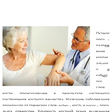
Остеоп
ороз –
разреж
ение
кортик
альног
о и
губчат
ого
слоя
кости, происходящее в результате частичного
растворения костного вещества. Название заболевания
произошло от греческих слов: osteo – кость и poros – пора,
дыра, отверстие. Хрупкость костной ткани, вызванная