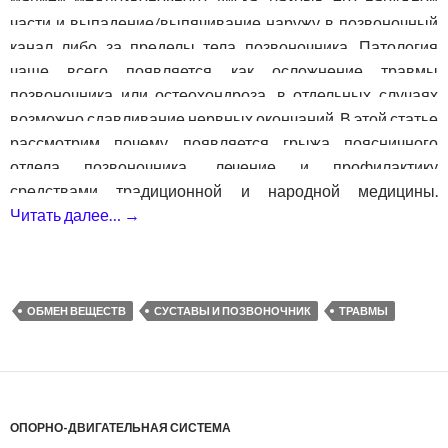
части и выпадение/выпячивание наружу в позвоночный
канал либо за пределы тела позвоночника. Патология
чаще всего появляется как осложнение травмы
позвоночника или остеохондроза, в отдельных случаях
возможно сдавливание нервных окончаний. В этой статье
рассмотрим почему появляется грыжа поясничного
отдела позвоночника, лечение и профилактику
средствами традиционной и народной медицины.
Читать далее…
→
Грыжа поясничного отдела позвоночника
ОБМЕН ВЕЩЕСТВ
СУСТАВЫ И ПОЗВОНОЧНИК
ТРАВМЫ
ОПОРНО-ДВИГАТЕЛЬНАЯ СИСТЕМА