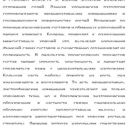
и старшего возраста. В народе артрозом называют
отложения солей. Данная хроническая патология
сопровождается дегенеративными изменениями в
сочленяющихся поверхностях костей. Возникает по
причине изнашивания суставов и обменных нарушений в
период климакса. Болезнь приводит к разрушению
межсуставных хрящей, что вызывает нарушения
функций самих суставов и существенно ограничивает их
подвижность. В результате происходящих процессов
сустав теряет упругость, эластичность и перестает
справляться даже с незначительными нагрузками.
Большая часть работы ложится на кость, она
изнашивается и воспаляется. То есть дегенеративно-
дистрофические изменения захватывают не только
хрящевую ткань, но и близлежащие анатомические
образования, в частности, связки, синовиальную
оболочку, капсулу, околосуставные мышцы и
находящиеся непосредственно под хрящом костные
структуры. Лечение артроза народными средствами