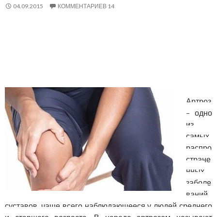
04.09.2015
КОММЕНТАРИЕВ 14
Артроз
– одно
из
самых
распро
стране
нных
заболе
ваний
суставов, чаще всего наблюдающееся у людей среднего