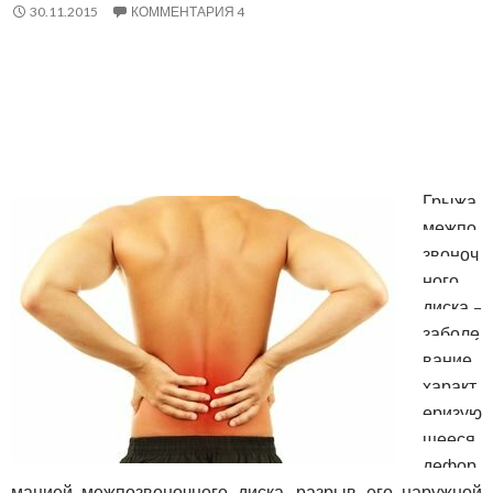
30.11.2015
КОММЕНТАРИЯ 4
Грыжа
межпо
звоноч
ного
диска –
заболе
вание,
характ
еризую
щееся
дефор
мацией межпозвоночного диска, разрыв его наружной