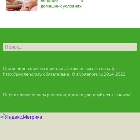
лечение в
домашних условиях
Н
а
й
т
и
При копировании материалов, активная ссылка на сайт
:
http://alvogenors.ru обязательна! © alvogenors.ru 2014-2022
Перед применением рецептов, проконсультируйтесь с врачом!