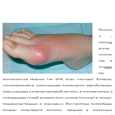
Подагр
а –
хронич
еская
патоло
гия, в
основн
ом
поражающая мужчин (до 85% всех случаев). Болезнь
характеризуется нарушением пуринового метаболизма,
повышением наличия мочевой кислоты в плазме крови и
отложением солей мочекислого натрия (уратов) в тканях,
преимущественно в хрящевых. Рассмотрим подробнее,
почему появляется подагра, лечение в домашних