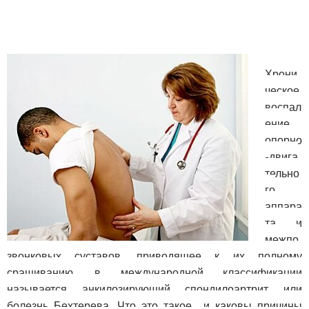
Хрони
ческое
воспал
ение
опорно
-двига
тельно
го
аппара
та и
межпо
звонковых суставов, приводящее к их полному
сращиванию, в международной классификации
называется анкилозирующий спондилоартрит или
болезнь Бехтерева. Что это такое и каковы причины