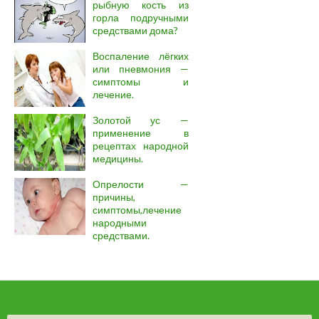
рыбную кость из
горла подручными
средствами дома?
Воспаление лёгких
или пневмония —
симптомы и
лечение.
Золотой ус —
применение в
рецептах народной
медицины.
Опрелости —
причины,
симптомы,лечение
народными
средствами.