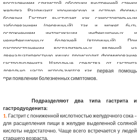
воспалением слизистой оболочки внутренней стенки
желудка. Различают хроническую и острую формы
болезни. Гастрит выступает как самостоятельным
заболеванием (первичный), так и может быть
осложнением интоксикации, инфекционных и
неинфекционных болезней (вторичный). При
распространении воспалительных явлений на
двенадцатиперстную кишку происходит формирование
гастродуоденита. Народные средства от гастрита
довольно часто используются как первая помощь
при появлении болезненных симптомов.
Подразделяют два типа гастрита и
гастродуоденита:
1.
Гастрит с пониженной кислотностью желудочного сока –
для расщепления пищи в желудке выделенной соляной
кислоты недостаточно. Чаще всего встречается у людей
старшего возраста.