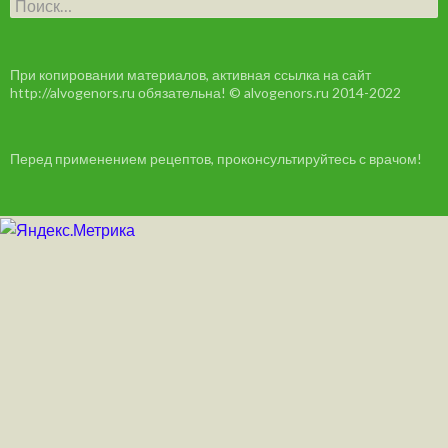
Н
а
й
т
и
При копировании материалов, активная ссылка на сайт
:
http://alvogenors.ru обязательна! © alvogenors.ru 2014-2022
Перед применением рецептов, проконсультируйтесь с врачом!