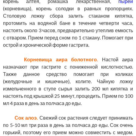
корень алтея,
ромашка лекарственная
,
пырей
(корневища), корень солодки в равных пропорциях.
Столовую ложку сбора залить стаканом кипятка,
протомить на водяной бане в течение четверти часа,
настоять около 3 часов, предварительно утеплив емкость
с отваром. Прием перед сном по 1 стакану. Помогает при
острой и хронической форме гастрита.
Корневища аира болотного.
Настой аира
назначают при гастрите с пониженной кислотностью.
Также данное средство помогает при коликах
(желудочные и кишечные), колите. Чайную ложку
измельченного в ступе сырья залить 200 мл кипятка и
настоять под крышкой 25 минут, процедить. Прием по 100
мл 4 раза в день за полчаса до еды.
Сок алоэ.
Свежий сок растения следует принимать
по 5-10 мл три раза в день за полчаса до еды. Сок очень
горький, поэтому его прием можно совместить с медом.