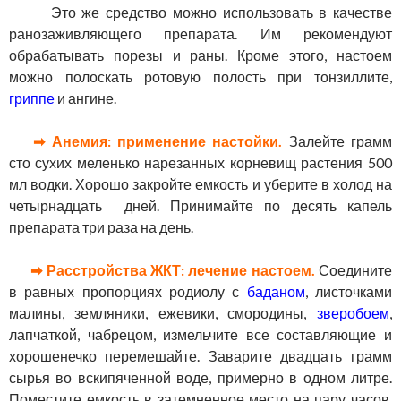
Это же средство можно использовать в качестве
ранозаживляющего препарата. Им рекомендуют
обрабатывать порезы и раны. Кроме этого, настоем
можно полоскать ротовую полость при тонзиллите,
гриппе
и ангине.
➡ Анемия: применение настойки.
Залейте грамм
сто сухих меленько нарезанных корневищ растения 500
мл водки. Хорошо закройте емкость и уберите в холод на
четырнадцать дней. Принимайте по десять капель
препарата три раза на день.
➡ Расстройства ЖКТ: лечение настоем.
Соедините
в равных пропорциях родиолу с
баданом
, листочками
малины, земляники, ежевики, смородины,
зверобоем
,
лапчаткой, чабрецом, измельчите все составляющие и
хорошенечко перемешайте. Заварите двадцать грамм
сырья во вскипяченной воде, примерно в одном литре.
Поместите емкость в затемненное место на пару часов.