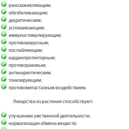
ранозаживляющим;
обезболивающим;
диуретическим;
успокаивающим;
иммуностимулирующим;
противовирусным;
послабляющим;
кардиопротекторным;
противораковым;
антинаркотическим;
тонизирующим;
противометастазным воздействием.
Лекарства из растения способствуют:
улучшению умственной деятельности;
нормализации обмена веществ;