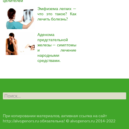
целителей
Эмфизема легких —
что это такое? Как
лечить болезнь?
Аденома
предстательной
железы — симптомы
и лечение
народными
средствами.
Н
а
й
т
и
При копировании материалов, активная ссылка на сайт
:
http://alvogenors.ru обязательна! © alvogenors.ru 2014-2022