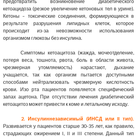
предотвратить возникновение диабетического
кетоацидоза (резкое увеличение кетоновых тел в урине).
Кетоны – токсические соединения, формирующиеся в
результате разрушения липидных клеток, которое
происходит из-за невозможности использования
организмом глюкозы без инсулина.
Симптомы кетоацитоза (жажда, мочеотделение,
потеря веса, тошнота, рвота, боль в области живота,
чрезмерная утомляемость) нарастают, дыхание
учащается, так как организм пытается доступными
способами нейтрализовать чрезмерную кислотность
крови. Изо рта пациентов появляется специфический
запах ацетона. При отсутствии лечения диабетический
кетоацитоз может привести к коме и летальному исходу.
2. Инсулиннезависимый (ИНСД или II тип).
Развивается у пациентов старше 30-35 лет, как правило,
страдающих ожирением I, II и III степени. Данный тип