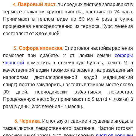
4. Лавровый лист.
10 средних листьев запаривают в
термосе стаканом крутого кипятка, настаивают 24 часа.
Принимают в теплом виде по 50 мл 4 раза в сутки,
процеживая непосредственно из термоса. Курс лечения
составляет от 3 до 6 дней.
5. Софора японская.
Спиртовая настойка растения
помогает при диабете: 2 ст. ложки семян
софоры
японской
поместить в стеклянную бутыль, залить ½ л
качественной водки (возможна замена на разведенный
напополам дистиллированной водой медицинский
спирт), плотно закупорить, настоять в темном месте около
30 дней, периодически взбалтывая лекарство.
Процеженную настойку принимают по 5 мл (1 ч. ложке) 3
раза в день. Курс лечения – 1 месяц.
6. Черника.
Используют свежие и сушеные ягоды, а
также листья лекарственного растения. Настой готовят
следующим образом: 1 ст. ложку свежих
листьев черники