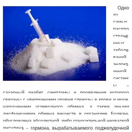
Одно
из
самых
распро
стране
нных
заболе
ваний
эндокр
инной
систем
ы –
сахарный диабет, симптомы и проявления которого
связаны с увеличением уровня глюкозы в крови и моче,
нарушением углеводного обмена, а также иными
дисфункциями обмена веществ в организме. Болезнь
обусловлена абсолютной, либо относительной нехваткой
инсулина – гормона, вырабатываемого поджелудочной