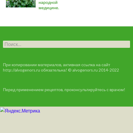
народной
медицине.
Н
а
й
т
и
При копировании материалов, активная ссылка на сайт
:
http://alvogenors.ru обязательна! © alvogenors.ru 2014-2022
Перед применением рецептов, проконсультируйтесь с врачом!