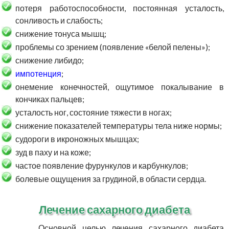
потеря работоспособности, постоянная усталость,
сонливость и слабость;
снижение тонуса мышц;
проблемы со зрением (появление «белой пелены»);
снижение либидо;
импотенция
;
онемение конечностей, ощутимое покалывание в
кончиках пальцев;
усталость ног, состояние тяжести в ногах;
снижение показателей температуры тела ниже нормы;
судороги в икроножных мышцах;
зуд в паху и на коже;
частое появление фурункулов и карбункулов;
болевые ощущения за грудиной, в области сердца.
Лечение сахарного диабета
Основной целью лечения сахарного диабета