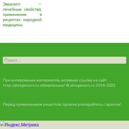
Эвкалипт —
лечебные свойства,
применение в
рецептах народной
медицины
Н
а
й
т
и
При копировании материалов, активная ссылка на сайт
:
http://alvogenors.ru обязательна! © alvogenors.ru 2014-2022
Перед применением рецептов, проконсультируйтесь с врачом!