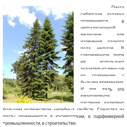
Пихта
сибирская издавна
применяется в
нетрадиционной
медицине для
излечения разного
рода недугов. В
современном мире
её используют
значительно меньше
по сравнению с
былыми временами.
И зря, ведь это
вечнозеленое
растение наделено
большим количеством целебных свойств. Средства из
пихты применяются в косметологии, в парфюмерной
промышленности, в строительстве.