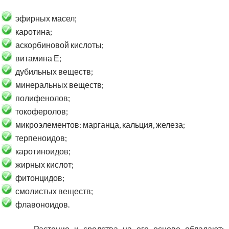
эфирных масел;
каротина;
аскорбиновой кислоты;
витамина Е;
дубильных веществ;
минеральных веществ;
полифенолов;
токоферолов;
микроэлементов: марганца, кальция, железа;
терпеноидов;
каротиноидов;
жирных кислот;
фитонцидов;
смолистых веществ;
флавоноидов.
Растение и средства на его основе обладают: