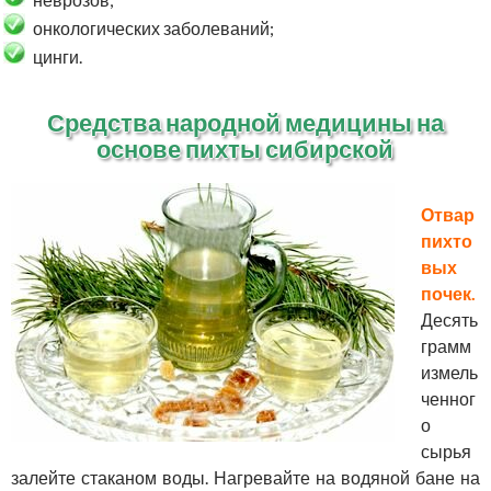
онкологических заболеваний;
цинги.
Средства народной медицины на
основе пихты сибирской
Отвар
пихто
вых
почек.
Десять
грамм
измель
ченног
о
сырья
залейте стаканом воды. Нагревайте на водяной бане на