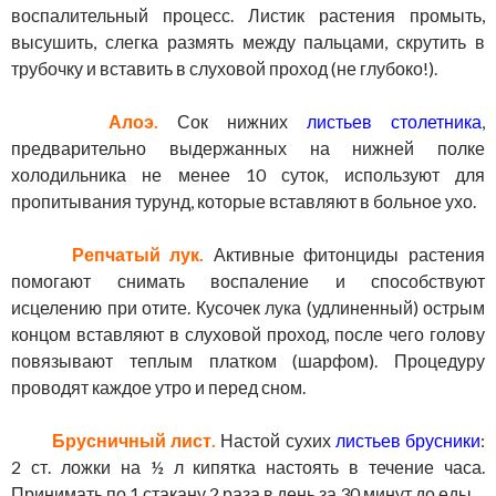
воспалительный процесс. Листик растения промыть,
высушить, слегка размять между пальцами, скрутить в
трубочку и вставить в слуховой проход (не глубоко!).
Алоэ.
Сок нижних
листьев столетника
,
предварительно выдержанных на нижней полке
холодильника не менее 10 суток, используют для
пропитывания турунд, которые вставляют в больное ухо.
Репчатый лук.
Активные фитонциды растения
помогают снимать воспаление и способствуют
исцелению при отите. Кусочек
лука
(удлиненный) острым
концом вставляют в слуховой проход, после чего голову
повязывают теплым платком (шарфом). Процедуру
проводят каждое утро и перед сном.
Брусничный лист.
Настой сухих
листьев брусники
:
2 ст. ложки на ½ л кипятка настоять в течение часа.
Принимать по 1 стакану 2 раза в день за 30 минут до еды.