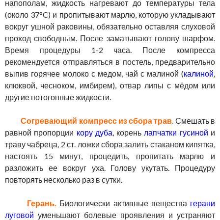
напополам, жидкость нагревают до температуры тела
(около 37°C) и пропитывают марлю, которую укладывают
вокруг ушной раковины, обязательно оставляя слуховой
проход свободным. После заматывают голову шарфом.
Время процедуры 1-2 часа. После компресса
рекомендуется отправляться в постель, предварительно
выпив горячее молоко с медом, чай с малиной (
калиной
,
клюквой, чесноком, имбирем), отвар липы с мёдом или
другие потогонные жидкости.
Согревающий компресс из сбора трав.
Смешать в
равной пропорции
кору дуба
, корень
лапчатки гусиной
и
траву чабреца, 2 ст. ложки сбора залить стаканом кипятка,
настоять 15 минут, процедить, пропитать марлю и
разложить ее вокруг уха. Голову укутать. Процедуру
повторять несколько раз в сутки.
Герань.
Биологически активные вещества
герани
луговой
уменьшают болевые проявления и устраняют