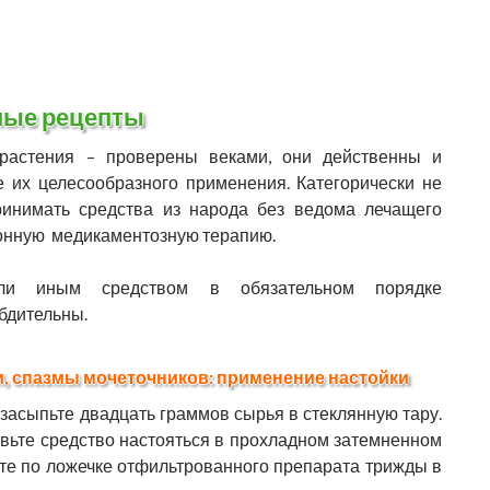
ные рецепты
 растения – проверены веками, они действенны и
е их целесообразного применения. Категорически не
ринимать средства из народа без ведома лечащего
ионную медикаментозную терапию.
ли иным средством в обязательном порядке
 бдительны.
и, спазмы мочеточников: применение настойки
асыпьте двадцать граммов сырья в стеклянную тару.
авьте средство настояться в прохладном затемненном
йте по ложечке отфильтрованного препарата трижды в