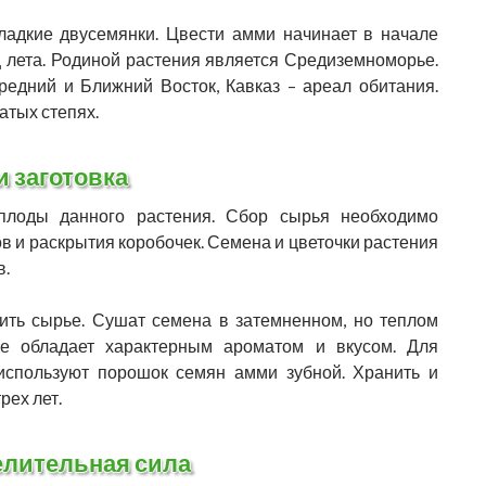
ладкие двусемянки. Цвести амми начинает в начале
ц лета. Родиной растения является Средиземноморье.
едний и Ближний Восток, Кавказ – ареал обитания.
атых степях.
и заготовка
 плоды данного растения. Сбор сырья необходимо
в и раскрытия коробочек. Семена и цветочки растения
в.
ть сырье. Сушат семена в затемненном, но теплом
е обладает характерным ароматом и вкусом. Для
используют порошок семян амми зубной. Хранить и
рех лет.
елительная сила