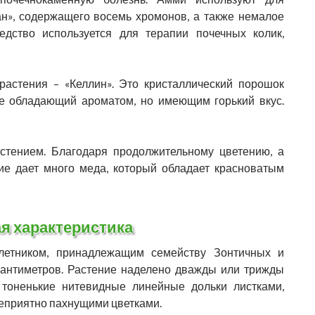
ан», содержащего восемь хромонов, а также немалое
едство используется для терапии почечных колик,
растения – «Келлин». Это кристаллический порошок
 не обладающий ароматом, но имеющим горький вкус.
тением. Благодаря продолжительному цветению, а
ие дает много меда, который обладает красноватым
я характеристика
летником, принадлежащим семейству Зонтичных и
сантиметров. Растение наделено дважды или трижды
 тоненькие нитевидные линейные дольки листками,
еприятно пахнущими цветками.