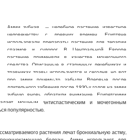
Амми зубная — целебное растение, известное
человечеству с древних времен. Египтяне
использовали препараты растения для терапии
спазмов и судорог. В Центральной Европе
растение применяли в качестве мочегонного
средства. Описанные в старинных лечебниках и
травниках травы используются и сегодня, но вот
про амми почему-то забыли. Впервые после
длительного забвения после 1930-х годов на амми
зубную вновь обратили внимание. Египетскими
ладает мощным антиспастическим и мочегонным
ься популярностью.
ссматриваемого растения лечат бронхиальную астму,
 почечнокаменную болезнь. Амми используют для