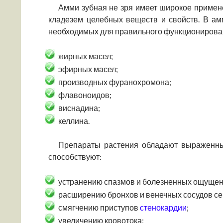
Амми зубная не зря имеет широкое примен
кладезем целебных веществ и свойств. В ам
необходимых для правильного функционирован
жирных масел;
эфирных масел;
производных фуранохромона;
флавоноидов;
виснадина;
келлина.
Препараты растения обладают выраженны
способствуют:
устранению спазмов и болезненных ощущен
расширению бронхов и венечных сосудов се
смягчению приступов
стенокардии
;
увеличению кровотока;