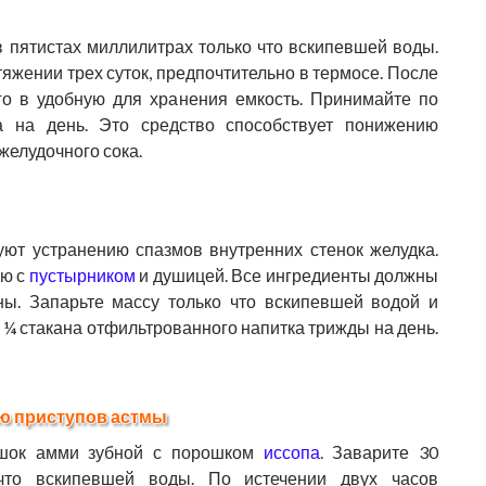
 пятистах миллилитрах только что вскипевшей воды.
яжении трех суток, предпочтительно в термосе. После
его в удобную для хранения емкость. Принимайте по
за на день. Это средство способствует понижению
желудочного сока.
ют устранению спазмов внутренних стенок желудка.
ую с
пустырником
и душицей. Все ингредиенты должны
ы. Запарьте массу только что вскипевшей водой и
о ¼ стакана отфильтрованного напитка трижды на день.
ю приступов астмы
ошок амми зубной с порошком
иссопа
. Заварите 30
что вскипевшей воды. По истечении двух часов