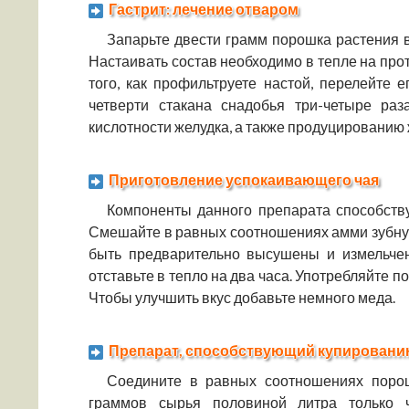
Гастрит: лечение отваром
Запарьте двести грамм порошка растения в
Настаивать состав необходимо в тепле на прот
того, как профильтруете настой, перелейте 
четверти стакана снадобья три-четыре ра
кислотности желудка, а также продуцированию 
Приготовление успокаивающего чая
Компоненты данного препарата способству
Смешайте в равных соотношениях амми зубн
быть предварительно высушены и измельчен
отставьте в тепло на два часа. Употребляйте п
Чтобы улучшить вкус добавьте немного меда.
Препарат, способствующий купировани
Соедините в равных соотношениях пор
граммов сырья половиной литра только 