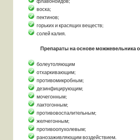
флавоноидов;
воска;
пектинов;
горьких и красящих веществ;
солей калия.
Препараты на основе можжевельника 
болеутоляющим
отхаркивающим;
противомикробным;
дезинфицирующим;
мочегонным;
лактогонным;
противовоспалительным;
желчегонным;
противоопухолевым;
ранозаживляющим воздействием.