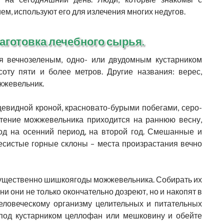
м, используют его для излечения многих недугов.
аготовка лечебного сырья.
ечнозеленым, одно- или двудомным кустарником
оту пяти и более метров. Другие названия: верес,
ужжевельник.
видной кроной, красновато-бурыми побегами, серо-
етение можжевельника приходится на раннюю весну,
од на осенний период, на второй год. Смешанные и
лесистые горные склоны – места произрастания вечно
ущественно шишкоягоды можжевельника. Собирать их
и они не только окончательно дозреют, но и накопят в
еловеческому организму целительных и питательных
 под кустарником целлофан или мешковину и обейте