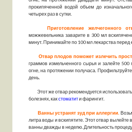
прокипяченной водой объем до изначальног
четырех раз в сутки.
Приготовление желчегонного о
можжевельника заварите в 300 мл вскипяченн
минут. Принимайте по 100 мл лекарства перед 
Отвар плодов поможет излечить прост
граммов измельченного сырья и залейте 500 
огне, на протяжении получаса. Профильтруйте
день.
Этот же отвар рекомендуется использовать 
болезнях, как
стоматит
и фарингит.
Ванны устранят зуд при аллергии.
Возь
литра воды и вскипятите. Этот отвар вылейте 
ванны дважды в неделю. Длительность процеду