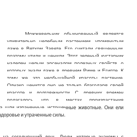
Можжевельник обыкновенный является
удивительно целебным растением, упомянутым
даже в Ветхом Завете. Его считали священным,
поэтому чтили и ценили. Этот зеленый кустарник
наделен целым арсеналом полезных свойств, о
которых знали даже в древнем Риме и Египте. К
тому же, это необычайной красоты растение.
Однако ценится оно не только благодаря своей
красоте и долговечности. С древних времен
полагалось, что в местах произрастания
уда шли израненные, истощенные животные. Они ели
здоровье и утраченные силы.
на сегодняшний день. Люди, которые знакомы с