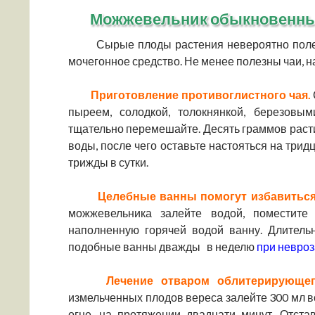
Можжевельник обыкновенны
Сырые плоды растения невероятно полезн
мочегонное средство. Не менее полезны чаи, на
Приготовление противоглистного чая.
пыреем, солодкой, толокнянкой, березовы
тщательно перемешайте. Десять граммов раст
воды, после чего оставьте настояться на трид
трижды в сутки.
Целебные ванны помогут избавиться
можжевельника залейте водой, поместите 
наполненную горячей водой ванну. Длител
подобные ванны дважды в неделю
при невроз
Лечение отваром облитерирующег
измельченных плодов вереса залейте 300 мл во
огне, на протяжении двадцати минут. Отста