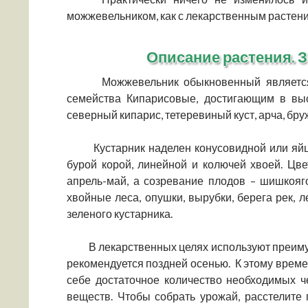
можжевельником, как с лекарственным растение
Описание растения. З
Можжевельник обыкновенный является в
семейства Кипарисовые, достигающим в выс
северный кипарис, тетеревиный куст, арча, бр
Кустарник наделен конусовидной или яйце
бурой корой, линейной и колючей хвоей. Цв
апрель-май, а созревание плодов – шишкояг
хвойные леса, опушки, вырубки, берега рек, 
зеленого кустарника.
В лекарственных целях используют преим
рекомендуется поздней осенью. К этому времен
себе достаточное количество необходимых ч
веществ. Чтобы собрать урожай, расстелите