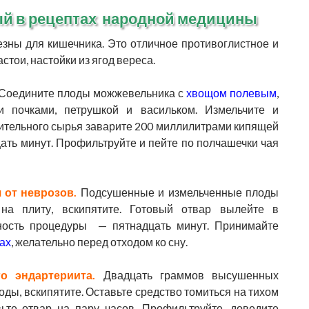
й в рецептах народной медицины
ы для кишечника. Это отличное противоглистное и
стои, настойки из ягод вереса.
Соедините плоды можжевельника с
хвощом полевым
,
ми почками, петрушкой и васильком. Измельчите и
ительного сырья заварите 200 миллилитрами кипящей
цать минут. Профильтруйте и пейте по полчашечки чая
 от неврозов.
Подсушенные и измельченные плоды
на плиту, вскипятите. Готовый отвар вылейте в
ьность процедуры — пятнадцать минут. Принимайте
ах
, желательно перед отходом ко сну.
о эндартериита.
Двадцать граммов высушенных
ды, вскипятите. Оставьте средство томиться на тихом
вьте отвар на пару часов. Профильтруйте, доведите