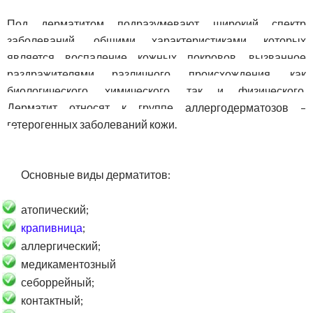
Под дерматитом подразумевают широкий спектр
заболеваний, общими характеристиками которых
является воспаление кожных покровов, вызванное
раздражителями различного происхождения, как
биологического, химического, так и физического.
Дерматит относят к группе аллергодерматозов –
гетерогенных заболеваний кожи.
Основные виды дерматитов:
атопический;
крапивница
;
аллергический;
медикаментозный
себоррейный;
контактный;