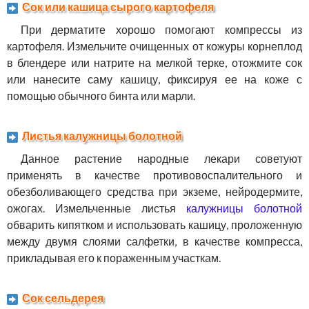
Сок или кашица сырого картофеля
При дерматите хорошо помогают компрессы из
картофеля. Измельчите очищенных от кожуры корнеплод
в блендере или натрите на мелкой терке, отожмите сок
или нанесите саму кашицу, фиксируя ее на коже с
помощью обычного бинта или марли.
Листья калужницы болотной
Данное растение народные лекари советуют
применять в качестве противовоспалительного и
обезболивающего средства при экземе, нейродермите,
ожогах. Измельченные листья
калужницы болотной
обварить кипятком и использовать кашицу, проложенную
между двумя слоями салфетки, в качестве компресса,
прикладывая его к пораженным участкам.
Сок сельдерея