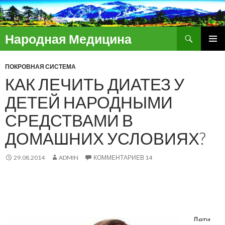
Поиск
Народная Медицина
ПЕРЕЙТИ
ОСНОВ
К
МЕНЮ
ПОКРОВНАЯ СИСТЕМА
СОДЕРЖИМОМУ
КАК ЛЕЧИТЬ ДИАТЕЗ У
ДЕТЕЙ НАРОДНЫМИ
СРЕДСТВАМИ В
ДОМАШНИХ УСЛОВИЯХ?
29.08.2014
ADMIN
КОММЕНТАРИЕВ 14
Дети