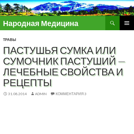
Поиск
Народная Медицина
ПЕРЕЙТИ
ОСНОВ
К
МЕНЮ
ТРАВЫ
СОДЕРЖИМОМУ
ПАСТУШЬЯ СУМКА ИЛИ
СУМОЧНИК ПАСТУШИЙ —
ЛЕЧЕБНЫЕ СВОЙСТВА И
РЕЦЕПТЫ
31.08.2014
ADMIN
КОММЕНТАРИЯ 3