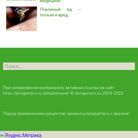
медицине.
Пчелиный яд —
польза и вред.
Н
а
й
т
и
При копировании материалов, активная ссылка на сайт
:
http://alvogenors.ru обязательна! © alvogenors.ru 2014-2022
Перед применением рецептов, проконсультируйтесь с врачом!