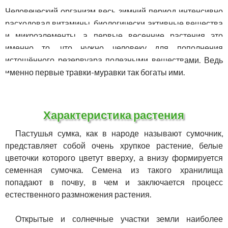
Человеческий организм весь зимний период интенсивно
расходовал витамины, биологически активные вещества
и микроэлементы, а первые весенние растения это
именно то, что нужно человеку для пополнения
истощённого резервуара полезными веществами. Ведь
именно первые травки-муравки так богаты ими.
Характеристика растения
Пастушья сумка, как в народе называют сумочник,
представляет собой очень хрупкое растение, белые
цветочки которого цветут вверху, а внизу формируется
семенная сумочка. Семена из такого хранилища
попадают в почву, в чем и заключается процесс
естественного размножения растения.
Открытые и солнечные участки земли наиболее