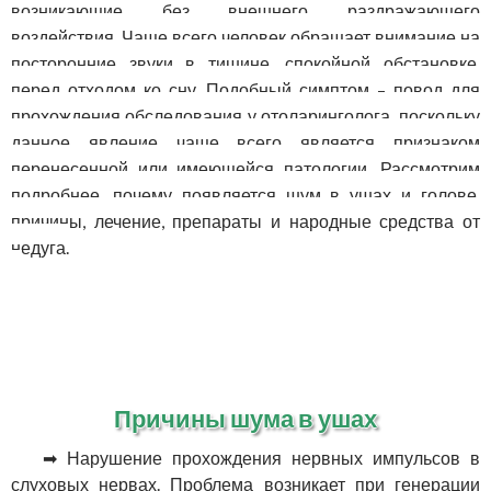
возникающие без внешнего раздражающего
воздействия. Чаще всего человек обращает внимание на
посторонние звуки в тишине, спокойной обстановке,
перед отходом ко сну. Подобный симптом – повод для
прохождения обследования у отоларинголога, поскольку
данное явление чаще всего является признаком
перенесенной или имеющейся патологии. Рассмотрим
подробнее, почему появляется шум в ушах и голове,
причины, лечение, препараты и народные средства от
недуга.
Причины шума в ушах
➡ Нарушение прохождения нервных импульсов в
слуховых нервах. Проблема возникает при генерации