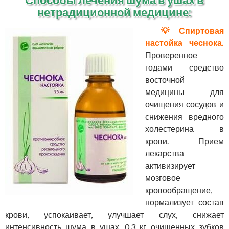
нетрадиционной медицине:
💡 Спиртовая
настойка чеснока.
Проверенное
годами средство
восточной
медицины для
очищения сосудов и
снижения вредного
холестерина в
крови. Прием
лекарства
активизирует
мозговое
кровообращение,
нормализует состав
крови, успокаивает, улучшает слух, снижает
интенсивность шума в ушах. 0,3 кг очищенных зубков