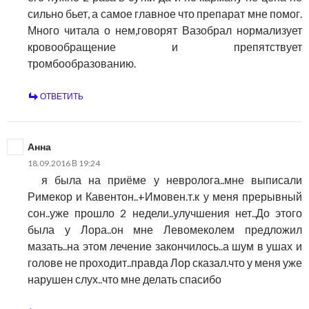
сильно бьет, а самое главное что препарат мне помог.
Много читала о нем,говорят Вазобрал нормализует
кровообращение и препятствует
тромбообразованию.
ОТВЕТИТЬ
Анна
18.09.2016 В 19:24
я была на приёме у невролога..мне выписали
Римекор и Кавентон..+Имовен.т.к у меня прерывный
сон..уже прошло 2 недели..улучшения нет..До этого
была у Лора..он мне Левомеколем предложил
мазать..на этом лечение закончилось..а шум в ушах и
голове не проходит..правда Лор сказал.что у меня уже
нарушен слух..что мне делать спасибо