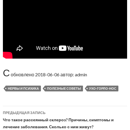
С
обновлено
2018-06-06
автор:
admin
НЕРВЫ И ПСИХИКА
ПОЛЕЗНЫЕ СОВЕТЫ
УХО-ГОРЛО-НОС
ПРЕДЫДУЩАЯ ЗАПИСЬ
Навигация
Что такое рассеянный склероз? Причины, симптомы и
по
лечение заболевания. Сколько с ним живут?