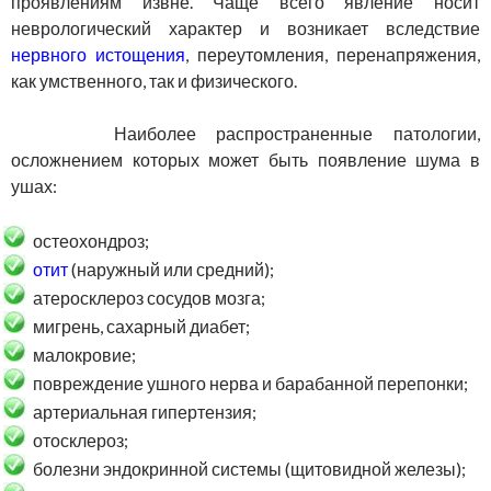
проявлениям извне. Чаще всего явление носит
неврологический характер и возникает вследствие
нервного истощения
, переутомления, перенапряжения,
как умственного, так и физического.
Наиболее распространенные патологии,
осложнением которых может быть появление шума в
ушах:
остеохондроз;
отит
(наружный или средний);
атеросклероз сосудов мозга;
мигрень, сахарный диабет;
малокровие;
повреждение ушного нерва и барабанной перепонки;
артериальная гипертензия;
отосклероз;
болезни эндокринной системы (щитовидной железы);