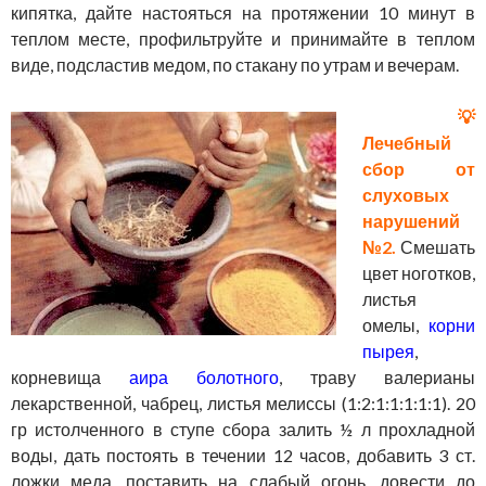
кипятка, дайте настояться на протяжении 10 минут в
теплом месте, профильтруйте и принимайте в теплом
виде, подсластив медом, по стакану по утрам и вечерам.
💡
Лечебный
сбор от
слуховых
нарушений
№2.
Смешать
цвет ноготков,
листья
омелы,
корни
пырея
,
корневища
аира болотного
, траву валерианы
лекарственной, чабрец, листья мелиссы (1:2:1:1:1:1:1). 20
гр истолченного в ступе сбора залить ½ л прохладной
воды, дать постоять в течении 12 часов, добавить 3 ст.
ложки меда, поставить на слабый огонь, довести до