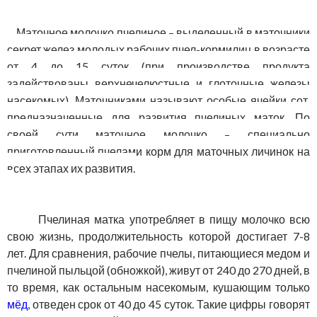
Маточное молочко пчелиное – выделенный в маточники
секрет желез молодых рабочих пчел-кормилиц в возрасте
от 4 до 15 суток (при производстве продукта
задействованы верхнечелюстные и глоточные железы
насекомых). Маточниками называют особые ячейки сот,
предназначенные для развития пчелиных маток. По
своей сути маточное молочко – специально
приготовленный пчелами корм для маточных личинок на
всех этапах их развития.
Пчелиная матка употребляет в пищу молочко всю
свою жизнь, продолжительность которой достигает 7-8
лет. Для сравнения, рабочие пчелы, питающиеся медом и
пчелиной пыльцой (обножкой), живут от 240 до 270 дней, в
то время, как остальным насекомым, кушающим только
мёд
, отведен срок от 40 до 45 суток. Такие цифры говорят