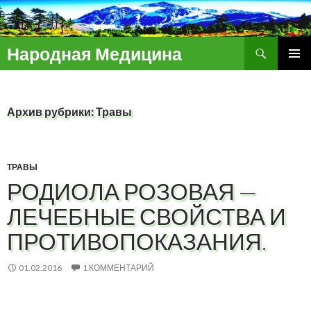
Поиск
Народная Медицина
ПЕРЕЙТИ
ОСНОВ
К
МЕНЮ
СОДЕРЖИМОМУ
Архив рубрики: Травы
ТРАВЫ
РОДИОЛА РОЗОВАЯ —
ЛЕЧЕБНЫЕ СВОЙСТВА И
ПРОТИВОПОКАЗАНИЯ.
01.02.2016
1 КОММЕНТАРИЙ