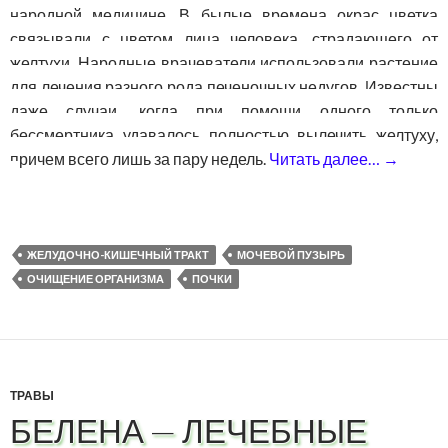
народной медицине. В былые времена окрас цветка
связывали с цветом лица человека, страдающего от
желтухи. Народные врачеватели использовали растение
для лечения разного рода печеночных недугов. Известны
даже случаи, когда при помощи одного только
бессмертника удавалось полностью вылечить желтуху,
причем всего лишь за пару недель.
Читать далее…
→
Бессм
ЖЕЛУДОЧНО-КИШЕЧНЫЙ ТРАКТ
МОЧЕВОЙ ПУЗЫРЬ
ОЧИЩЕНИЕ ОРГАНИЗМА
ПОЧКИ
ТРАВЫ
БЕЛЕНА — ЛЕЧЕБНЫЕ