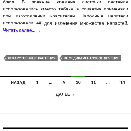
блюд. В древние времена листочки растения
использовались вместо табака, а соцветия применяли
при изготовлении красителей. Народные целители
использовали её для излечения множества напастей.
Читать далее…
→
Душица — лечебные свойства и противо
ЛЕКАРСТВЕННЫЕ РАСТЕНИЯ
НЕ МЕДИКАМЕНТОЗНОЕ ЛЕЧЕНИЕ
← НАЗАД
1
…
9
10
11
…
14
Навигация
ДАЛЕЕ →
по
записям