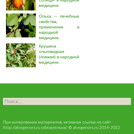
медицине.
Ольха — лечебные
свойства,
применение в
народной
медицине.
Крушина
ольховидная
(ломкая) в народной
медицине.
Н
а
й
т
и
При копировании материалов, активная ссылка на сайт
:
http://alvogenors.ru обязательна! © alvogenors.ru 2014-2022