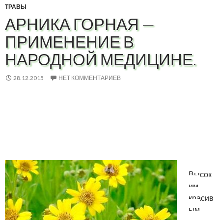
ТРАВЫ
АРНИКА ГОРНАЯ —
ПРИМЕНЕНИЕ В
НАРОДНОЙ МЕДИЦИНЕ.
28.12.2015
НЕТ КОММЕНТАРИЕВ
Высок
им,
красив
ым