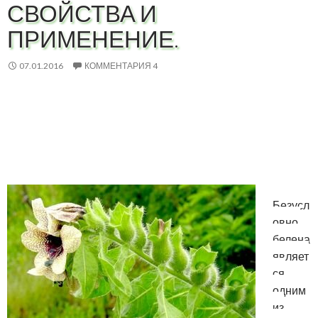
СВОЙСТВА И
ПРИМЕНЕНИЕ.
07.01.2016
КОММЕНТАРИЯ 4
Безусл
овно,
белена
являет
ся
одним
из