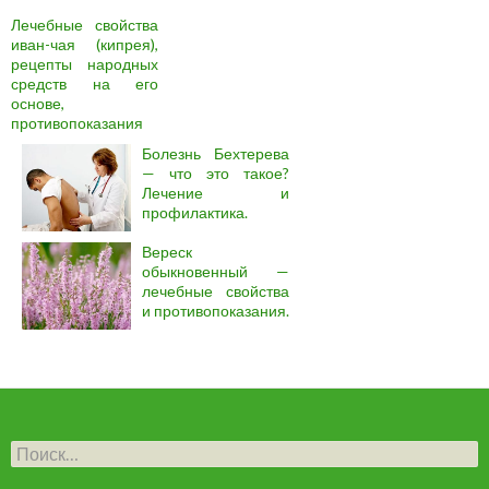
Лечебные свойства
иван-чая (кипрея),
рецепты народных
средств на его
основе,
противопоказания
Болезнь Бехтерева
— что это такое?
Лечение и
профилактика.
Вереск
обыкновенный —
лечебные свойства
и противопоказания.
Н
а