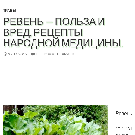
ТРАВЫ
РЕВЕНЬ — ПОЛЬЗА И
ВРЕД, РЕЦЕПТЫ
НАРОДНОЙ МЕДИЦИНЫ.
29.11.2015
НЕТ КОММЕНТАРИЕВ
Ревень
–
многол
етнее,