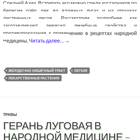
Средней Азии. Встретить его можно среди кустарников по
берегам озёр, рек, во влажных лугах и на опушках
лиственных лесов. Рассмотрим подробнее как
заготавливают девясил, лечебные свойства и
противопоказания к применению в рецептах народной
медицины.
Читать далее…
→
Девясил — лечебные свойства
ЖЕЛУДОЧНО-КИШЕЧНЫЙ ТРАКТ
ЛЕГКИЕ
ЛЕКАРСТВЕННЫЕ РАСТЕНИЯ
ТРАВЫ
ГЕРАНЬ ЛУГОВАЯ В
НАРОДНОЙ МЕДИЦИНЕ –