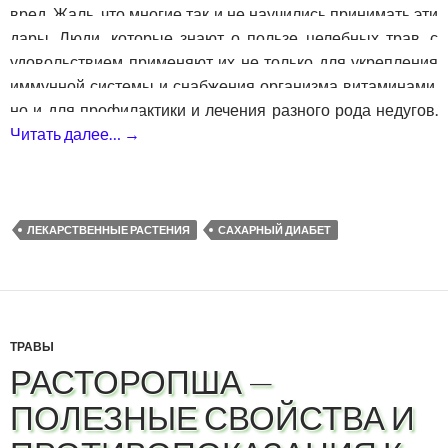
вред. Жаль, что многие так и не научились принимать эти
дары. Люди, которые знают о пользе целебных трав, с
удовольствием применяют их не только для укрепления
иммунной системы и снабжения организма витаминами,
но и для профилактики и лечения разного рода недугов.
Читать далее…
→
Медовая стевия — польза и вред, приме
ЛЕКАРСТВЕННЫЕ РАСТЕНИЯ
САХАРНЫЙ ДИАБЕТ
ТРАВЫ
РАСТОРОПША —
ПОЛЕЗНЫЕ СВОЙСТВА И