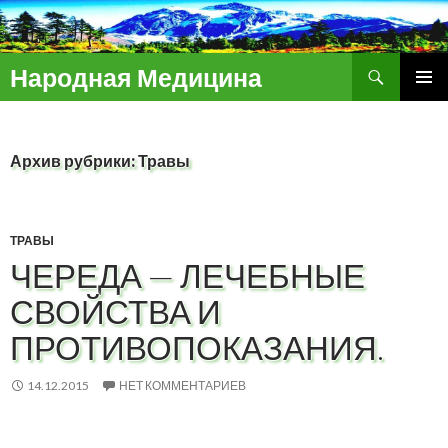
Поиск
Народная Медицина
ПЕРЕЙТИ
ОСНОВ
К
МЕНЮ
СОДЕРЖИМОМУ
Архив рубрики: Травы
ТРАВЫ
ЧЕРЕДА — ЛЕЧЕБНЫЕ
СВОЙСТВА И
ПРОТИВОПОКАЗАНИЯ.
14.12.2015
НЕТ КОММЕНТАРИЕВ