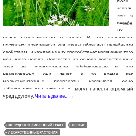
люди
исполь
зуют в
лечебн
ых
целях всевозможные растения. И это правильно,
поскольку практически все травы обладают целебными
свойствам, и каждая из них способствует излечению того
или иного недуга. Лекарства на основе лекарственных
трав не дорогостоящие, эффективные и, что
немаловажно, они лечат, в то время как
медикаментозные препараты излечивая одно
заболевание или один орган, могут нанести огромный
вред другому.
Читать далее…
→
Тмин — лечебные свойства
ЖЕЛУДОЧНО-КИШЕЧНЫЙ ТРАКТ
ЛЕГКИЕ
ЛЕКАРСТВЕННЫЕ РАСТЕНИЯ