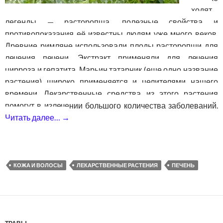
ходят
легенды — расторопша, полезные свойства и
противопоказания её известны людям уже много веков.
Древние римляне использовали плоды расторопши для
лечения печени. Экстракт применяли для лечения
цирроза и гепатита. Марьин татарник (еще одно название
растения) широко применяется и целителями нашего
времени. Лекарственные средства из этого растения
помогут в излечении большого количества заболеваний.
Читать далее…
→
Расторопша — полезные свойства и про
КОЖА И ВОЛОСЫ
ЛЕКАРСТВЕННЫЕ РАСТЕНИЯ
ПЕЧЕНЬ