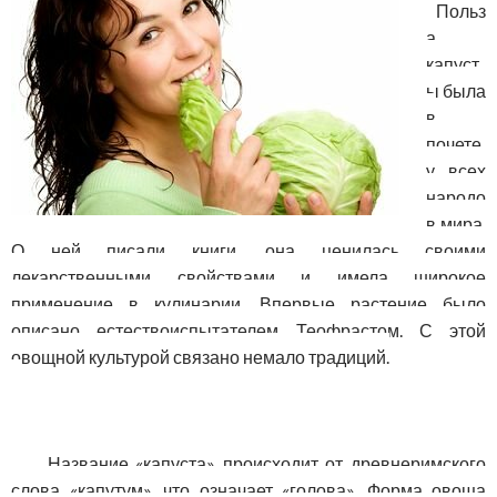
Польз
а
капуст
ы была
в
почете
у всех
народо
в мира.
О ней писали книги, она ценилась своими
лекарственными свойствами и имела широкое
применение в кулинарии. Впервые растение было
описано естествоиспытателем Теофрастом. С этой
овощной культурой связано немало традиций.
Название «капуста» происходит от древнеримского
слова «капутум», что означает «голова». Форма овоща