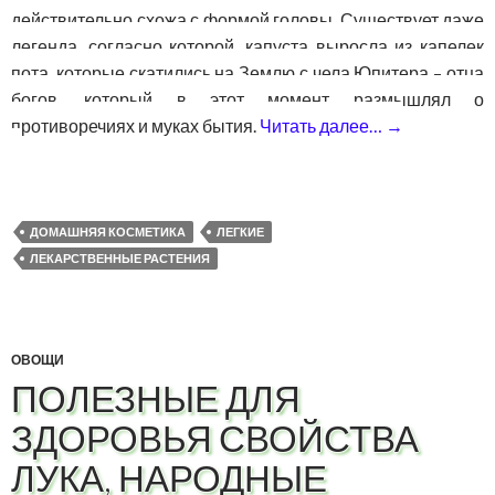
действительно схожа с формой головы. Существует даже
легенда, согласно которой, капуста выросла из капелек
пота, которые скатились на Землю с чела Юпитера – отца
богов, который в этот момент размышлял о
противоречиях и муках бытия.
Читать далее…
→
Польза ка
ДОМАШНЯЯ КОСМЕТИКА
ЛЕГКИЕ
ЛЕКАРСТВЕННЫЕ РАСТЕНИЯ
ОВОЩИ
ПОЛЕЗНЫЕ ДЛЯ
ЗДОРОВЬЯ СВОЙСТВА
ЛУКА, НАРОДНЫЕ