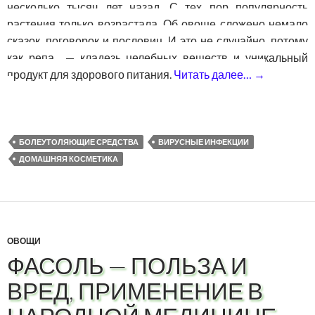
несколько тысяч лет назад. С тех пор популярность
растения только возрастала. Об овоще сложено немало
сказок, поговорок и пословиц. И это не случайно, потому
как репа — кладезь целебных веществ и уникальный
продукт для здорового питания.
Читать далее…
→
Репа — п
БОЛЕУТОЛЯЮЩИЕ СРЕДСТВА
ВИРУСНЫЕ ИНФЕКЦИИ
ДОМАШНЯЯ КОСМЕТИКА
ОВОЩИ
ФАСОЛЬ — ПОЛЬЗА И
ВРЕД, ПРИМЕНЕНИЕ В