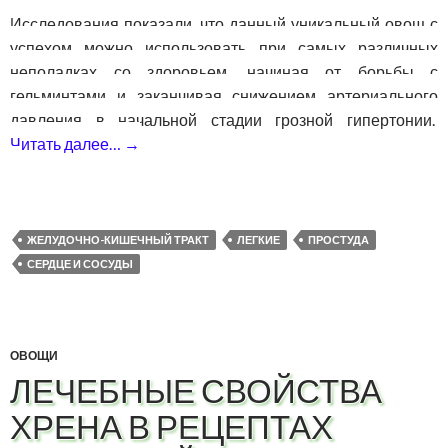
Исследования показали, что данный уникальный овощ с
успехом можно использовать при самых различных
неполадках со здоровьем, начиная от борьбы с
гельминтами и заканчивая снижением артериального
давления в начальной стадии грозной гипертонии.
Читать далее…
→
Целебные свойства чеснока — применен
ЖЕЛУДОЧНО-КИШЕЧНЫЙ ТРАКТ
ЛЕГКИЕ
ПРОСТУДА
СЕРДЦЕ И СОСУДЫ
ОВОЩИ
ЛЕЧЕБНЫЕ СВОЙСТВА
ХРЕНА В РЕЦЕПТАХ