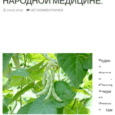
НАРОДНОЙ МЕДИЦИНЕ.
24.05.2016
НЕТ КОММЕНТАРИЕВ
Родин
а
фасол
и –
Южная
Амери
ка.
Именн
о там