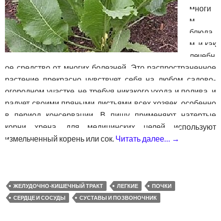
многи
м
блюда
м, и как
лечебн
ое средство от многих болезней. Это распространенное
растение прекрасно чувствует себя на любом садово-
огородном участке, не требуя никакого ухода и полива, и
радует своими пряными листьями всех хозяек, особенно
в период консервации. В пищу применяют натертые
корни хрена, для медицинских целей используют
измельченный корень или сок.
Читать далее…
→
Лечебные 
ЖЕЛУДОЧНО-КИШЕЧНЫЙ ТРАКТ
ЛЕГКИЕ
ПОЧКИ
СЕРДЦЕ И СОСУДЫ
СУСТАВЫ И ПОЗВОНОЧНИК