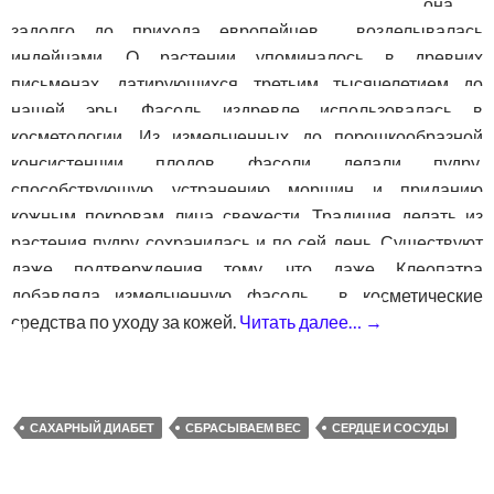
она
задолго до прихода европейцев возделывалась
индейцами. О растении упоминалось в древних
письменах, датирующихся третьим тысячелетием до
нашей эры. Фасоль издревле использовалась в
косметологии. Из измельченных до порошкообразной
консистенции плодов фасоли делали пудру,
способствующую устранению морщин и приданию
кожным покровам лица свежести. Традиция делать из
растения пудру сохранилась и по сей день. Существуют
даже подтверждения тому, что даже Клеопатра
добавляла измельченную фасоль в косметические
средства по уходу за кожей.
Читать далее…
→
Фасоль — пол
САХАРНЫЙ ДИАБЕТ
СБРАСЫВАЕМ ВЕС
СЕРДЦЕ И СОСУДЫ