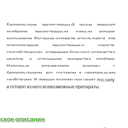
Белокопытник лекарственный иначе именуют
подбелом лекарственным, гумным корнем,
маточником. Растение издревле используется для
приготовления лекарственных средств,
способствующих излечению большого количества
недугов и устранения множества проблем.
Народные врачеватели знакомы с
белокопытником, его составом и целительными
свойствами. И именно поэтому они ценят его силу
и готовят из него всевозможные препараты.
ское описание