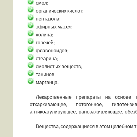
смол;
органических кислот;
пентазола;
эфирных масел;
холина;
горечей;
флавоноидов;
стеарина;
смолистых веществ;
танинов;
марганца.
Лекарственные препараты на основе п
отхаркивающее, потогонное, гипотензив
антикоагулирующее, ранозаживляющее, обезб
Вещества, содержащиеся в этом целебном т