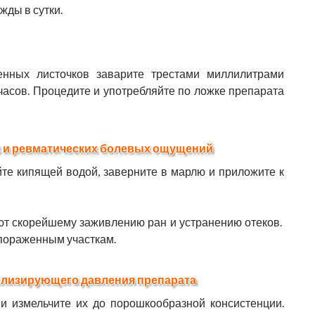
жды в сутки.
енных листочков заварите трестами миллилитрами
часов. Процедите и употребляйте по ложке препарата
х и ревматических болевых ощущений
те кипящей водой, заверните в марлю и приложите к
ют скорейшему заживлению ран и устранению отеков.
 пораженным участкам.
илизирующего давления препарата
и измельчите их до порошкообразной консистенции.