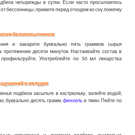
дбела четырежды в сутки. Если часто просыпаетесь
 от бессонницы, примите перед отходом ко сну ложечку
ерапия белокопытником
ения и заварите буквально пять граммов сырья
а протяжении десяти минуток. Настаивайте состав в
 профильтруйте. Употребляйте по 50 мл лекарства
ощущений в желудке
енья подбела засыпьте в кастрюльку, залейте водой,
но, буквально десять грамм,
фенхель
и тмин. Пейте по
нные корневища и листочки подбела, тщательно