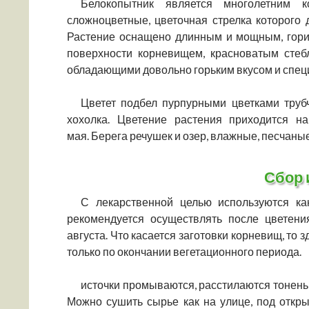
Белокопытник является многолетним 
сложноцветные, цветочная стрелка которого 
Растение оснащено длинным и мощным, гориз
поверхности корневищем, красноватым сте
обладающими довольно горьким вкусом и спе
Цветет подбел пурпурными цветками труб
хохолка. Цветение растения приходится 
мая. Берега речушек и озер, влажные, песчаны
Сбор 
С лекарственной целью используются как
рекомендуется осуществлять после цветен
августа. Что касается заготовки корневищ, то
только по окончании вегетационного периода.
источки промываются, расстилаются тонень
Можно сушить сырье как на улице, под откры