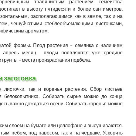
корневищным травянистым растением семейства
достигает в высоту пятидесяти и более сантиметров.
онтальным, располагающимся как в земле, так и на
блем, чешуйчатыми стеблеобъемлющими листочками,
цифическим ароматом.
чатой формы. Плод растения – семянка с наличием
на апрель месяц, плоды появляются уже средине
е грунты – места произрастания подбела.
и заготовка
 листочки, так и коренья растения. Сбор листьев
ия белокопытника. Собирать сырье можно до конца
 здесь важно дождаться осени. Собирать коренья можно
ким слоем на бумаге или целлофане и высушиваются.
тым небом, под навесом, так и на чердаке. Ускорить