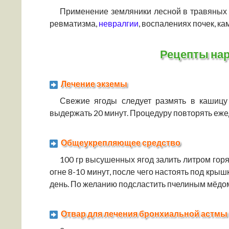
Применение земляники лесной в травяных 
ревматизма,
невралгии
, воспалениях почек, ка
Рецепты на
Лечение экземы
Свежие ягоды следует размять в кашиц
выдержать 20 минут. Процедуру повторять еже
Общеукрепляющее средство
100 гр высушенных ягод залить литром гор
огне 8-10 минут, после чего настоять под крышк
день. По желанию подсластить пчелиным мёдо
Отвар для лечения бронхиальной астмы