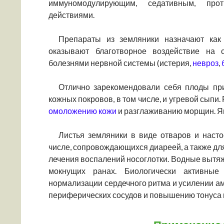
иммуномодулирующим, седативным, про
действиями.
Препараты из земляники назначают как
оказывают благотворное воздействие на с
болезнями нервной системы (истерия,
невроз
,
Отлично зарекомендовали себя плоды п
кожных покровов, в том числе, и угревой сыпи
омоложению кожи
и разглаживанию морщин. Я
Листья земляники в виде отваров и наст
числе, сопровождающихся диареей, а также для
лечения воспалений носоглотки. Водные вытя
мокнущих ранах. Биологически активные
нормализации сердечного ритма и усилении а
периферических сосудов и повышению тонуса 