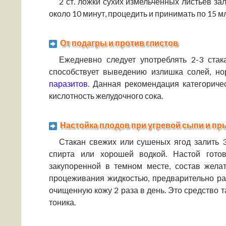
2 ст. ложки сухих измельченных листьев за
около 10 минут, процедить и принимать по 15 м
От подагры и против глистов
Ежедневно следует употреблять 2-3 стак
способствует выведению излишка солей, н
паразитов
. Данная рекомендация категорич
кислотность желудочного сока.
Настойка плодов при угревой сыпи и п
Стакан свежих или сушеных ягод залить 3
спирта или хорошей водкой. Настой готов
закупоренной в темном месте, состав жела
процеживания жидкостью, предварительно ра
очищенную кожу 2 раза в день. Это средство 
тоника.