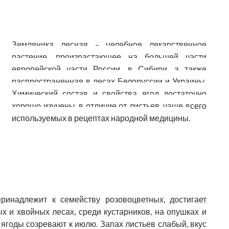
Земляника лесная – целебное лекарственное
растение, произрастающее на большей части
европейской части России, в Сибири, а также
распространенная в лесах Белоруссии и Украины.
Химический состав и свойства ягод достаточно
хорошо изучены, в отличие от листьев, чаще всего
используемых в рецептах народной медицины.
ринадлежит к семейству розовоцветных, достигает
ых и хвойных лесах, среди кустарников, на опушках и
 ягоды созревают к июлю. Запах листьев слабый, вкус