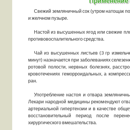
Применение 
Свежий земляничный сок (утром натощак по 
и желчном пузыре.
Настой из высушенных ягод или свежие пло
противовоспалительного средства.
Чай из высушенных листьев (3 гр измельче
минут) назначается при заболеваниях селезенк
ротовой полости, нервных болезнях, расстр
кровотечениях геморроидальных, а компрес
ран.
Употребление настоя и отвара земляничны
Лекари народной медицины рекомендуют отвар
артериальной гипертензии и в качестве общ
восстановительный период после перене
хирургического вмешательства.