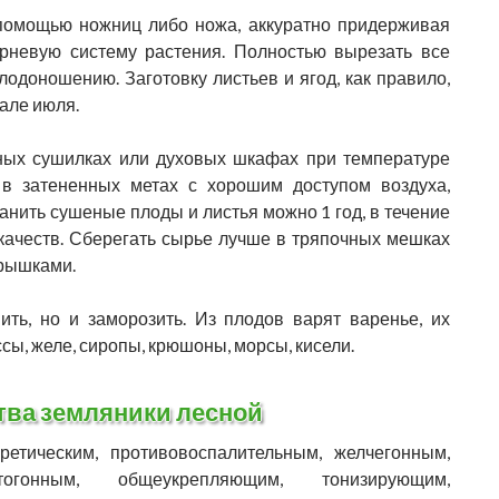
 помощью ножниц либо ножа, аккуратно придерживая
орневую систему растения. Полностью вырезать все
плодоношению. Заготовку листьев и ягод, как правило,
але июля.
ных сушилках или духовых шкафах при температуре
 в затененных метах с хорошим доступом воздуха,
анить сушеные плоды и листья можно 1 год, в течение
 качеств. Сберегать сырье лучше в тряпочных мешках
крышками.
ть, но и заморозить. Из плодов варят варенье, их
сы, желе, сиропы, крюшоны, морсы, кисели.
тва земляники лесной
етическим, противовоспалительным, желчегонным,
тогонным, общеукрепляющим, тонизирующим,