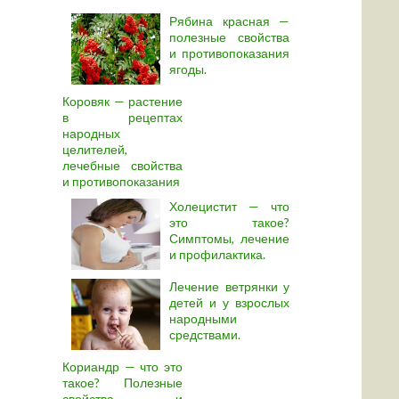
Рябина красная —
полезные свойства
и противопоказания
ягоды.
Коровяк — растение
в рецептах
народных
целителей,
лечебные свойства
и противопоказания
Холецистит — что
это такое?
Симптомы, лечение
и профилактика.
Лечение ветрянки у
детей и у взрослых
народными
средствами.
Кориандр — что это
такое? Полезные
свойства и