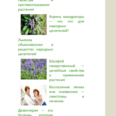
противопоказания
растения
Корень мандрагоры
— что это для
народных
целителей?
Льнянка
обыкновенная в
рецептах народных
целителей
Шалфей
лекарственный —
целебные свойства
и применение
растения
Воспаление лёгких
или пневмония —
симптомы и
лечение.
Дизентерия — это
болезнь, которую