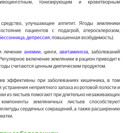
тивоцинготным, тонизирующим и кроветворным
 средство, улучшающее аппетит. Ягоды земляники
остояние пациентов с подагрой, атеросклерозом,
бессонница
,
депрессия
, повышенная возбудимость).
ри лечении
анемии
, цинги,
авитаминоза
, заболеваний
. Регулярное включение земляники в рацион приводит к
годы считаются ценным диетическим продуктом.
оев эффективны при заболеваниях кишечника, в том
 устранения неприятного запаха из ротовой полости и
жки из листьев помогают при длительно незаживающих
 компоненты земляничных листьев способствуют
мплитуды сердечных сокращений, а также расширению
матки.