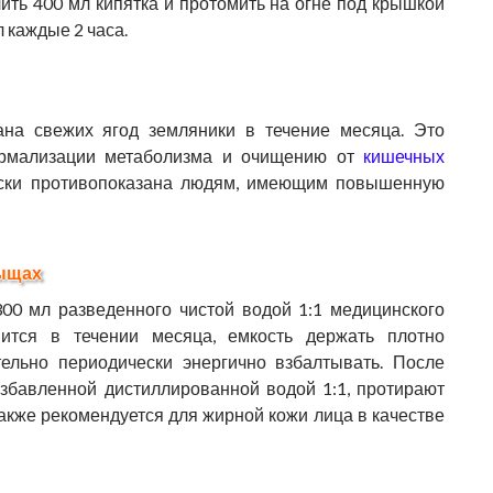
лить 400 мл кипятка и протомить на огне под крышкой
л каждые 2 часа.
ана свежих ягод земляники в течение месяца. Это
ормализации метаболизма и очищению от
кишечных
ески противопоказана людям, имеющим повышенную
рыщах
00 мл разведенного чистой водой 1:1 медицинского
ится в течении месяца, емкость держать плотно
тельно периодически энергично взбалтывать. После
збавленной дистиллированной водой 1:1, протирают
также рекомендуется для жирной кожи лица в качестве