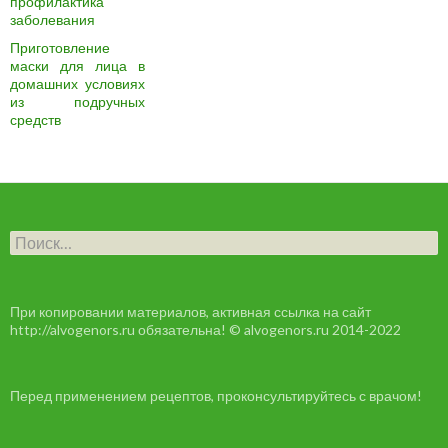
профилактика
заболевания
Приготовление
маски для лица в
домашних условиях
из подручных
средств
Н
а
й
т
и
При копировании материалов, активная ссылка на сайт
:
http://alvogenors.ru обязательна! © alvogenors.ru 2014-2022
Перед применением рецептов, проконсультируйтесь с врачом!