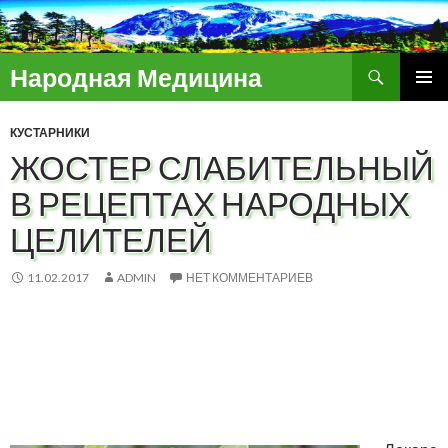
Поиск
Народная Медицина
ПЕРЕЙТИ
ОСНОВ
К
МЕНЮ
КУСТАРНИКИ
СОДЕРЖИМОМУ
ЖОСТЕР СЛАБИТЕЛЬНЫЙ
В РЕЦЕПТАХ НАРОДНЫХ
ЦЕЛИТЕЛЕЙ
11.02.2017
ADMIN
НЕТ КОММЕНТАРИЕВ