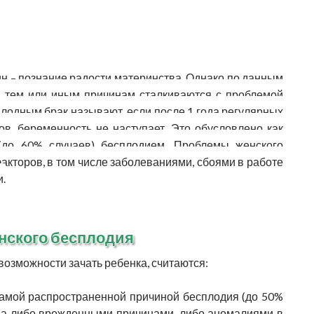
 – познание радости материнства. Однако по данным
о тем или иным причинам сталкиваются с проблемой
лодным брак называют, если после 1 года регулярных
в, беременность не наступает. Это обусловлено как
 (до 60% случаев) бесплодием. Проблемы женского
кторов, в том числе заболеваниями, сбоями в работе
.
нского бесплодия
зможности зачать ребенка, считаются:
самой распространенной причиной бесплодия (до 50%
ена либо врожденными причинами, либо аномалиями в