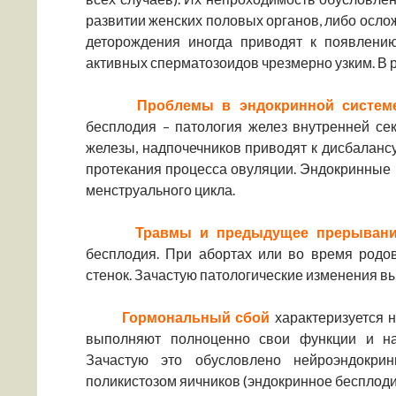
развитии женских половых органов, либо осл
деторождения иногда приводят к появлени
активных сперматозоидов чрезмерно узким. В р
Проблемы в эндокринной системе
бесплодия – патология желез внутренней се
железы, надпочечников приводят к дисбалансу
протекания процесса овуляции. Эндокринные
менструального цикла.
Травмы и предыдущее прерывани
бесплодия. При абортах или во время родо
стенок. Зачастую патологические изменения в
Гормональный сбой
характеризуется н
выполняют полноценно свои функции и на
Зачастую это обусловлено нейроэндокри
поликистозом яичников (эндокринное бесплоди