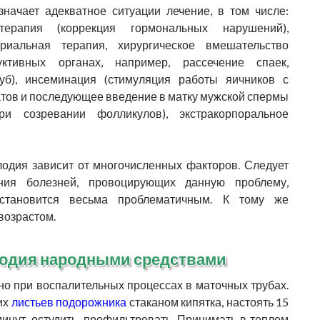
чает адекватное ситуации лечение, в том числе:
терапия (коррекция гормональных нарушений),
ериальная терапия, хирургическое вмешательство
ктивных органах, например, рассечение спаек,
уб), инсеминация (стимуляция работы яичников с
ов и последующее введение в матку мужской спермы
 созревании фолликулов), экстракорпоральное
дия зависит от многочисленных факторов. Следует
ения болезней, провоцирующих данную проблему,
 становится весьма проблематичным. К тому же
возрастом.
лодия народными средствами
но при воспалительных процессах в маточных трубах.
их
листьев подорожника
стаканом кипятка, настоять 15
минут, остудить, профильтровать. Принимать в теплом