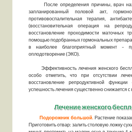
После определения причины, врач назна
запланированный половой акт, гормоно
противовоспалительная терапия, антибакт
(восстановительная операция на репроду
восстановление проходимости маточных тр
помощью подобранных гормональных препарат
в наиболее благоприятный момент – при
оплодотворение (ЭКО).
Эффективность лечения женского беспло
особо отметить, что при отсутствии леч
восстановление репродуктивной функции
успешность лечения существенно снижается с 
Лечение женского бесп
Подорожник большой.
Растение показа
Приготовить отвар: залить столовую ложку сух
минут, протомить на малом огне в течение 5 