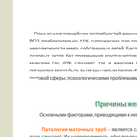
Одна из наиглавнейших потребностей женщин
ВОЗ приблизительно 15% супружеских пар п
невозможности иметь собственных детей. Бесп
половых актов без применения контрацептиво
мужским (до 40% случаев), так и женским
организма могут быть вызваны целым рядом фа
половой сферы, психологическими проблемами
Причины же
Основными факторами, приводящими к нево
Патология маточных труб
– является 
всех случаев). Их непроходимость обусловл