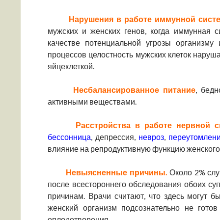
Нарушения в работе иммунной сист
мужских и женских генов, когда иммунная
качестве потенциальной угрозы организму
процессов целостность мужских клеток наруша
яйцеклеткой.
Несбалансированное питание
, бед
активными веществами.
Расстройства в работе нервной с
бессонница
, депрессия,
невроз
,
переутомлени
влияние на репродуктивную функцию женского
Невыясненные причины.
Около 2% случ
после всестороннего обследования обоих су
причинам. Врачи считают, что здесь могут б
женский организм подсознательно не готов
оплодотворения.