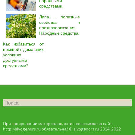
народными
средствами.
Липа — полезные
свойства и
противопоказания.
Народные средства.
Как избавиться от
прыщей в домашних
условиях
доступными
средствами?
Н
а
й
т
и
При копировании материалов, активная ссылка на сайт
:
http://alvogenors.ru обязательна! © alvogenors.ru 2014-2022