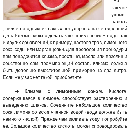
зма,
как уже
упоми
налось
, является одним из самых популярных на сегодняшний
день. Клизмы можно делать как с применением воды, так
и других добавлений, к примеру, настоев трав, лимонного
сока, соды или марганцовки. Для проведения процедуры
вам понадобится клизма, простыня, масло или вазелин и
собственно сам промывающий состав. Клизма должна
быть довольно вместительной, примерно на два литра.
Если же у вас нет такой, приобретите.
➡ Клизма с лимонным соком.
Кислота,
содержащаяся в лимоне, способствует растворению и
выведению шлаков. Соедините небольшое количество
сока лимона со вскипяченной водой (вода должна быть
немного кислой). Прежде чем заливать воду, попробуйте
ее. Большое количество кислоты может спровоцировать