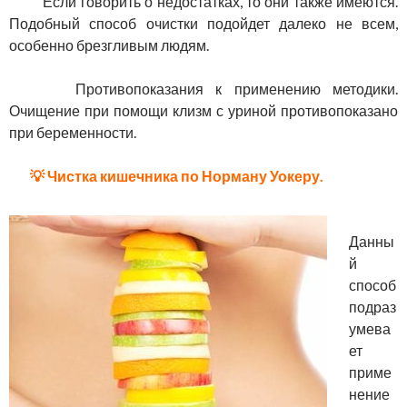
Если говорить о недостатках, то они также имеются.
Подобный способ очистки подойдет далеко не всем,
особенно брезгливым людям.
Противопоказания к применению методики.
Очищение при помощи клизм с уриной противопоказано
при беременности.
💡 Чистка кишечника по Норману Уокеру.
Данны
й
способ
подраз
умева
ет
приме
нение