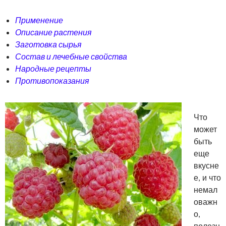
Применение
Описание растения
Заготовка сырья
Состав и лечебные свойства
Народные рецепты
Противопоказания
Что
может
быть
еще
вкусне
е, и что
немал
оважн
о,
полезн