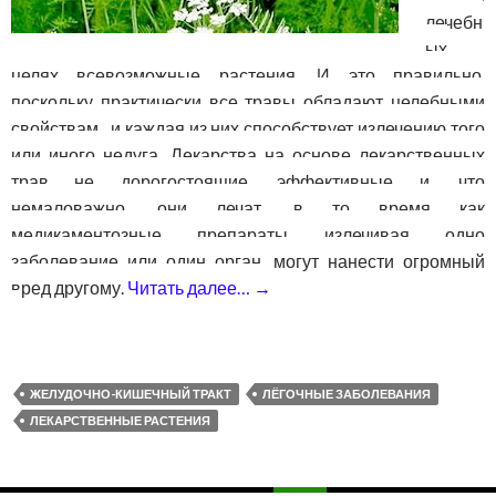
лечебн
ых
целях всевозможные растения. И это правильно,
поскольку практически все травы обладают целебными
свойствам, и каждая из них способствует излечению того
или иного недуга. Лекарства на основе лекарственных
трав не дорогостоящие, эффективные и, что
немаловажно, они лечат, в то время как
медикаментозные препараты излечивая одно
заболевание или один орган, могут нанести огромный
вред другому.
Читать далее…
→
Тмин — лечебные свойства
ЖЕЛУДОЧНО-КИШЕЧНЫЙ ТРАКТ
ЛЁГОЧНЫЕ ЗАБОЛЕВАНИЯ
ЛЕКАРСТВЕННЫЕ РАСТЕНИЯ