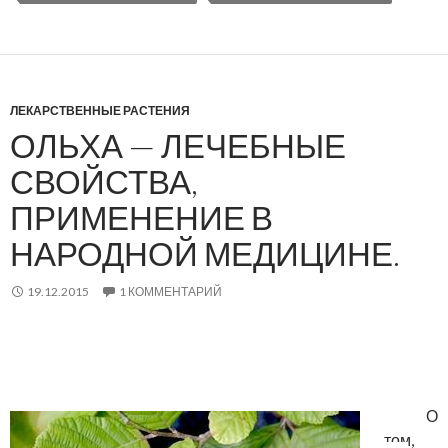
ЛЕКАРСТВЕННЫЕ РАСТЕНИЯ
ОЛЬХА — ЛЕЧЕБНЫЕ
СВОЙСТВА,
ПРИМЕНЕНИЕ В
НАРОДНОЙ МЕДИЦИНЕ.
19.12.2015
1 КОММЕНТАРИЙ
О
том,