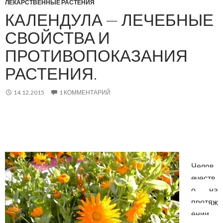
ЛЕКАРСТВЕННЫЕ РАСТЕНИЯ
КАЛЕНДУЛА — ЛЕЧЕБНЫЕ
СВОЙСТВА И
ПРОТИВОПОКАЗАНИЯ
РАСТЕНИЯ.
14.12.2015
1 КОММЕНТАРИЙ
Челов
ечеств
о на
протяж
ении