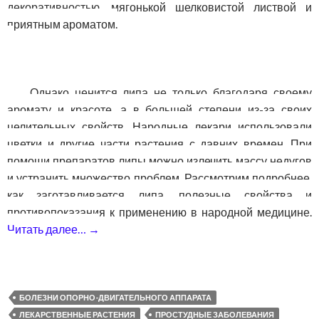
декоративностью, мягонькой шелковистой листвой и
приятным ароматом.
Однако ценится липа не только благодаря своему
аромату и красоте, а в большей степени из-за своих
целительных свойств. Народные лекари использовали
цветки и другие части растения с давних времен. При
помощи препаратов липы можно излечить массу недугов
и устранить множество проблем. Рассмотрим подробнее,
как заготавливается липа, полезные свойства и
противопоказания к применению в народной медицине.
Читать далее…
→
Липа — полезные свойства и противопок
БОЛЕЗНИ ОПОРНО-ДВИГАТЕЛЬНОГО АППАРАТА
ЛЕКАРСТВЕННЫЕ РАСТЕНИЯ
ПРОСТУДНЫЕ ЗАБОЛЕВАНИЯ