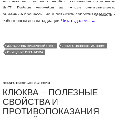
для лечения сахарного диабета, малокровия и недугов
ЖКТ. Рябина способна не только нормализовать
обменные процессы, но и повысить сопротивляемость к
избыточным дозам радиации.
Читать далее…
→
Рябина кра
ЖЕЛУДОЧНО-КИШЕЧНЫЙ ТРАКТ
ЛЕКАРСТВЕННЫЕ РАСТЕНИЯ
ОЧИЩЕНИЕ ОРГАНИЗМА
ЛЕКАРСТВЕННЫЕ РАСТЕНИЯ
КЛЮКВА — ПОЛЕЗНЫЕ
СВОЙСТВА И
ПРОТИВОПОКАЗАНИЯ